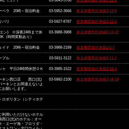
ORE（コア）
03-5843-3700
東京都豊島区池袋2-12-9
ーベラ 20時～宿泊料金
03-5952-3666
東京都豊島区池袋2-12-5
リバリ
03-5927-8787
東京都豊島区池袋2-12-4
n(エン) ※深夜24時まで休
03-3988-3988
東京都豊島区池袋2-12-12
OK（時間変動あり）
ェイド 20時～宿泊料金
03-3988-2189
東京都豊島区池袋2-5-7
ープル
03-5911-3122
東京都豊島区池袋2-11-1
シャ 平日24時間休憩ＯＫ
03-3985-1522
東京都豊島区池袋2-16-4
ーキン西口店 西口(北)
03-5992-2100
東京都豊島区池袋2-16-19
バーキンとお間違えないよ
にお願いします。
トロポリタン（シティホテ
）
ご利用いただけないホテル
袋西口(北)のホテル：オー
ラ・エーゲ海・フロリダ・
エストワン・北口ウィル・