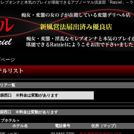
レブオンナと本気のプレイが堪能できるアブノーマル倶楽部「Ratziel」～
プページ
リア一覧
袋西口 ※料金は変動があります
袋西口 ※料金は変動があります
ラブホテル
ホテル名
電話番号
住所（マップ）