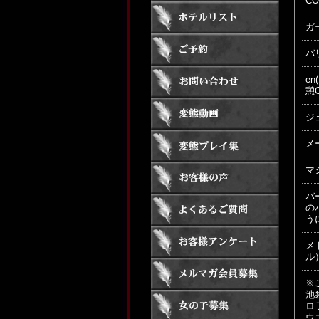
C
ガ
バ
e
憩
ジ
メ
マ
バ
の
う
メ
ル
※
池
ロ
ウ