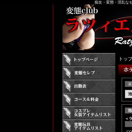
痴女・変態・淫乱なセ
トッ
エ
池
池